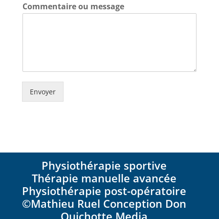
C
Commentaire ou message
o
m
m
e
n
t
a
i
r
Envoyer
e
N
o
m
E
-
m
Physiothérapie sportive
a
Thérapie manuelle avancée
i
l
Physiothérapie post-opératoire
©Mathieu Ruel Conception Don
Quichotte Media