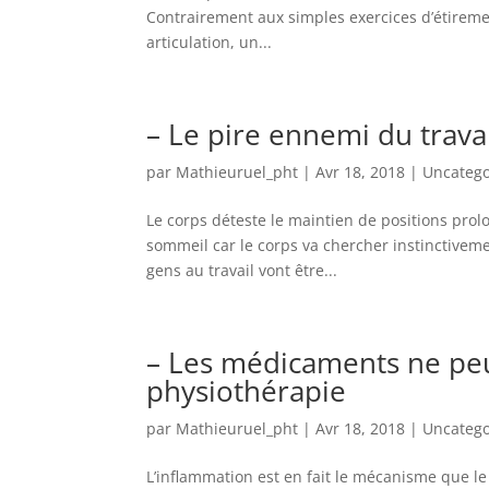
Contrairement aux simples exercices d’étirem
articulation, un...
– Le pire ennemi du trava
par
Mathieuruel_pht
|
Avr 18, 2018
|
Uncatego
Le corps déteste le maintien de positions pro
sommeil car le corps va chercher instinctivemen
gens au travail vont être...
– Les médicaments ne peu
physiothérapie
par
Mathieuruel_pht
|
Avr 18, 2018
|
Uncatego
L’inflammation est en fait le mécanisme que le