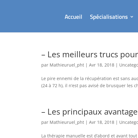
Accueil
Spécialisations
– Les meilleurs trucs pou
par
Mathieuruel_pht
|
Avr 18, 2018
|
Uncatego
Le pire ennemi de la récupération est sans auc
(24 à 72 h), il n’est pas avisé de brusquer les c
– Les principaux avantage
par
Mathieuruel_pht
|
Avr 18, 2018
|
Uncatego
La thérapie manuelle est d’abord et avant tout 